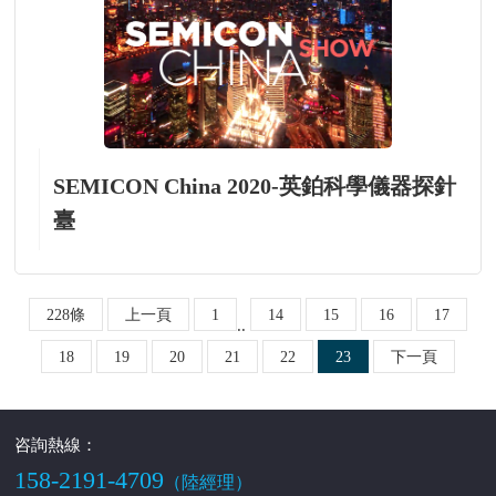
SEMICON China 2020-英鉑科學儀器探針
臺
228條
上一頁
1
14
15
16
17
..
18
19
20
21
22
23
下一頁
咨詢熱線：
158-2191-4709
（陸經理）