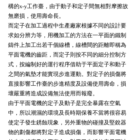
構的x-y工作臺，由于動子和定子間無相對摩擦故
無磨損，使用壽命長。
而定子在加工過程中生產廠家根據不同的設計要
求如分辨力等，用機加工的方法在一平面的鐵制
鑄件上加工出若干個線槽，線槽間的距離即稱為
平面電機的齒距，而定子則按不同的細分控制方
式，按編制好的運行程序借助于平面定子和動子
之間的氣墊才能實現步進運動。對定子的損傷將
直接影響工作臺的步進精度及設備使用壽命，損
壞嚴重將造成設備無法使用而報廢。
由于平面電機的定子及動子是完全暴露在空氣
中，所以潮濕的環境及長時期保養不當將很容易
使定子發生銹蝕現象，另外重物的碰撞及堅銳器
物的劃傷都將對定子造成損傷，而影響平面電機