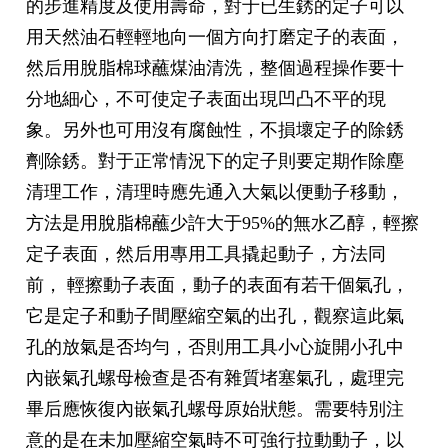
的步進精度及使用壽命，對于已生銹的定子可以
用天然油石輕輕地向一個方向打磨定子的表面，
然后用脫脂棉球蘸煤油清洗，整個過程操作要十
分地細心，不可使定子表面出現凹凸不平的現
象。另外也可用沒有腐蝕性，不損壞定子的除銹
劑除銹。對于正常情況下的定子則要定期作除塵
清理工作，清理時應先通入大氣以便動子移動，
方法是用脫脂棉蘸少許大于95%的無水乙醇，輕擦
定子表面，然后用專用工具撬起動子，方法同
前， 輕擦動子表面，動子的表面有若干個氣孔，
它是定子和動子間壓縮空氣的出孔，觀察這此氣
孔的放氣是否均勻，否則用工具小心旋開小孔中
內嵌氣孔螺母檢查是否有雜質堵塞氣孔，處理完
畢后應恢復內嵌氣孔螺母原始狀態。需要特別注
意的是在未加壓縮空氣時不可強行拉動動子，以