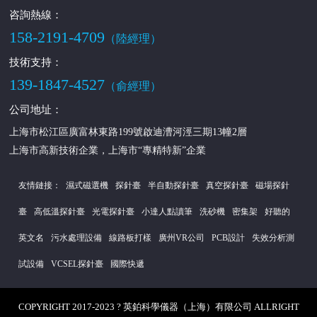
咨詢熱線：
158-2191-4709
（陸經理）
技術支持：
139-1847-4527
（俞經理）
公司地址：
上海市松江區廣富林東路199號啟迪漕河涇三期13幢2層
上海市高新技術企業，上海市“專精特新”企業
友情鏈接：
濕式磁選機
探針臺
半自動探針臺
真空探針臺
磁場探針
臺
高低溫探針臺
光電探針臺
小達人點讀筆
洗砂機
密集架
好聽的
英文名
污水處理設備
線路板打樣
廣州VR公司
PCB設計
失效分析測
試設備
VCSEL探針臺
國際快遞
COPYRIGHT 2017-2023 ? 英鉑科學儀器（上海）有限公司 ALLRIGHT