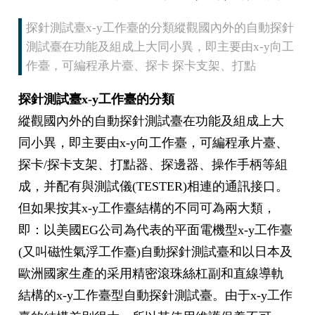
探針測試臺x-y工作臺的分類縱觀國內外的自動探針
測試臺在功能及組成上大同小異，即主要由x-y向工
作臺，可編程承片臺、探卡 探卡支架、打點
探針測試臺x-y工作臺的分類
縱觀國內外的自動探針測試臺在功能及組成上大
同小異，即主要由x-y向工作臺，可編程承片臺、
探卡/探卡支架、打點器、探邊器、操作手柄等組
成，并配有與測試儀(TESTER)相連的通訊接口。
但如果按其x-y工作臺結構的不同可為兩大類，
即：以美國EG公司為代表的平面電機型x-y工作臺
(又叫磁性氣浮工作臺)自動探針測試臺和以日本及
歐洲國家生產的采用精密滾珠絲杠副和直線導軌
結構的x-y工作臺型自動探針測試臺。由于x-y工作