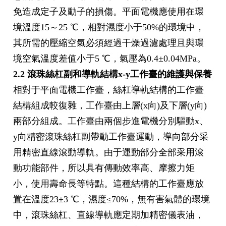
免造成定子及動子的損傷。平面電機應使用在環
境溫度15～25 ℃，相對濕度小于50%的環境中，
其所需的壓縮空氣必須經過干燥過濾處理且與環
境空氣溫度差值小于5 ℃，氣壓為0.4±0.04MPa。
2.2 滾珠絲杠副和導軌結構x-y工作臺的維護與保養
相對于平面電機工作臺，絲杠導軌結構的工作臺
結構組成較復雜，工作臺由上層(x向)及下層(y向)
兩部分組成。工作臺由兩個步進電機分別驅動x、
y向精密滾珠絲杠副帶動工作臺運動，導向部分采
用精密直線滾動導軌。由于運動部分全部采用滾
動功能部件，所以具有傳動效率高、摩擦力矩
小，使用壽命長等特點。這種結構的工作臺應放
置在溫度23±3 ℃，濕度≤70%，無有害氣體的環境
中，滾珠絲杠、直線導軌應定期加精密儀表油，